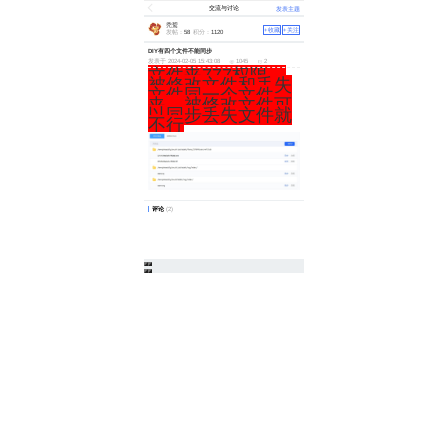
交流与讨论
发表主题
秃鹫
+收藏
+关注
发帖：
58
积分：
1120
DIY有四个文件不能同步
发表于 2024-02-05 15:43:08
1045
2
文件夹777权限，
被修改文件和丢失
文件同一个文件
夹，被修改文件可
以同步丢失文件就
不行
评论
(2)