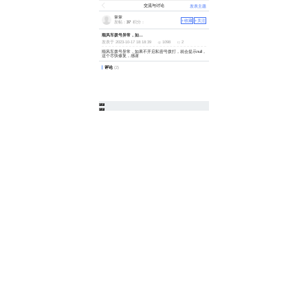
交流与讨论
发表主题
掌掌
+收藏
+关注
发帖：
37
积分：
顺风车拨号异常，如果不开启私密号拨打，就会提示null，这个尽快修复，感谢
发表于 2023-10-17 18:18:39
1098
2
顺风车拨号异常，如果不开启私密号拨打，就会提示null，
这个尽快修复，感谢
评论
(2)