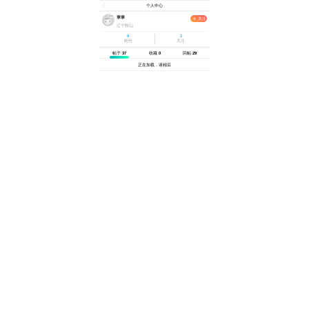
个人中心
掌掌
关注
辽宁鞍山
0
1
粉丝
关注
帖子
37
收藏
0
回帖
29
正在加载，请稍后