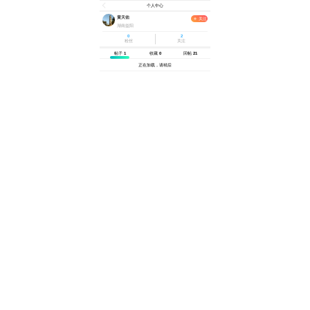
个人中心
黄天佑
关注
湖南益阳
0
2
粉丝
关注
帖子
1
收藏
0
回帖
21
正在加载，请稍后