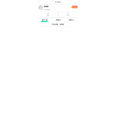
个人中心
吳俊穎
关注
台湾苗栗
0
0
粉丝
关注
帖子
13
收藏
0
回帖
3
正在加载，请稍后