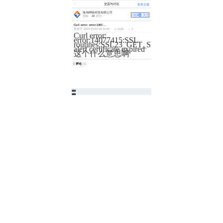
交流与讨论
发表主题
海淘网络科技有限公司
+收藏
+关注
发帖：
24
积分：
Curl error: error:14077415:SSL routines:SSL23_GET_
发表于 2024-10-04 16:10:50
1120
3
Curl error:
error:14077415:SSL
routines:SSL23_GET_SERVER_HELLO:sslv
alert certificate expired
这个什么意思啊
评论
(3)