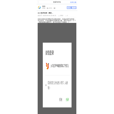
交流与讨论
发表主题
刚刚
+收藏
+关注
发帖：
11
积分：
10
v3.4 技术支持：绑定服务号 微信自动登录的设置问题
发表于 2018-09-30 22:46:15
2053
1
目前从微信访问网站可以微信登录，但是必须手动登录，
无法自动，不知是哪里没有配置正确，请官方提示一下？
（我的是微信服务号，是可以有这个功能的。）