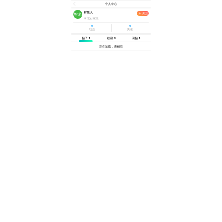
个人中心
村里人
关注
河北石家庄
0
0
粉丝
关注
帖子
1
收藏
0
回帖
1
正在加载，请稍后