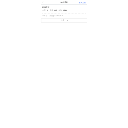
BUG反馈
发表主题
BUG反馈
今日:
0
主题:
817
帖数:
1993
军军
发表于 2026.08.10
排序